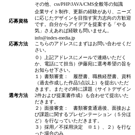
その他、css/PHP/JAVA/CMS全般等の知識
企業サイト制作、更新の経験があり、ニーズ
に応じたデザインを目指す実力志向の方歓迎
応募資格
です。自分からアイデアを提案する「やる
気」さえあれば経験も問いません。
info@index-media.jp
こちらのアドレスにまずはお問い合わせくだ
応募方法
さい。
０）上記アドレスにメールで連絡いただく
か、電話にて担当）伊藤宛に選考希望の旨を
お知らせ下さい。
１）書類審査： 履歴書、職務経歴書、資料
（過去作成した作品5点以上）を提出いただ
きます。またその時に課題（サイトデザイン
選考方法
2件および提案書作成）も合わせて提出いた
だきます。
２）面接審査： 書類審査通過後、面接およ
び課題に関するプレゼンテーション（５分ほ
ど）を行なっていただきます。
３）採用／不採用決定 ※１）、２）を行な
った場合のみ